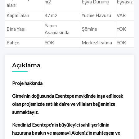
m2
Eşya Durumu
Eşyasız
alanı
Kapalı alan
47 m2
Yüzme Havuzu
VAR
Yapım
Bina Yaşı
Şömine
YOK
Aşamasında
Bahçe
YOK
Merkezi Isıtma
YOK
Açıklama
Proje hakkında
Girne'nin doğusunda Esentepe mevkiinde inşa edilecek
olan projemizde satılık daire ve villaları beğeninize
sunmaktayız.
Kendinizi Esentepe'nin büyüleyici sahil şeridinin
huzuruna bırakın ve masmavi Akdeniz'in muhteşem ve