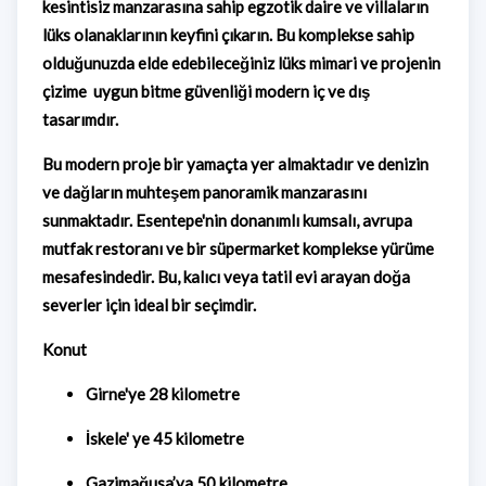
kesintisiz manzarasına sahip egzotik daire ve villaların
lüks olanaklarının keyfini çıkarın. Bu komplekse sahip
olduğunuzda elde edebileceğiniz lüks mimari ve projenin
çizime uygun bitme güvenliği modern iç ve dış
tasarımdır.
Bu modern proje bir yamaçta yer almaktadır ve denizin
ve dağların muhteşem panoramik manzarasını
sunmaktadır. Esentepe'nin donanımlı kumsalı, avrupa
mutfak restoranı ve bir süpermarket komplekse yürüme
mesafesindedir. Bu, kalıcı veya tatil evi arayan doğa
severler için ideal bir seçimdir.
Konut
Girne'ye 28 kilometre
İskele' ye 45 kilometre
Gazimağusa’ya 50 kilometre