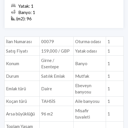
Yatak: 1
Banyo: 1
(m2): 96
İlan Numarası
00079
Oturma odası
1
Satış Fiyatı
159,000 / GBP
Yatak odası
1
Girne /
Konum
Banyo
1
Esentepe
Durum
Satılık Emlak
Mutfak
1
Ebeveyn
Emlak türü
Daire
1
banyosu
Koçan türü
TAHSİS
Aile banyosu
1
Misafir
Arsa büyüklüğü
96 m2
1
tuvaleti
Toplam Yaşam