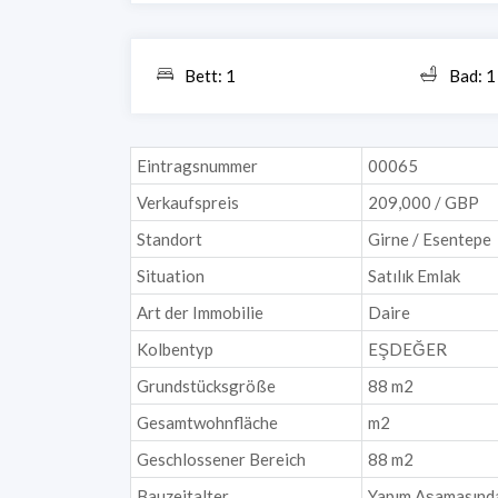
Bett: 1
Bad: 1
Eintragsnummer
00065
Verkaufspreis
209,000 / GBP
Standort
Girne / Esentepe
Situation
Satılık Emlak
Art der Immobilie
Daire
Kolbentyp
EŞDEĞER
Grundstücksgröße
88 m2
Gesamtwohnfläche
m2
Geschlossener Bereich
88 m2
Bauzeitalter
Yapım Aşamasınd