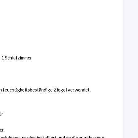
 1 Schlafzimmer
n feuchtigkeitsbeständige Ziegel verwendet.
ür
sen
teckdosen werden installiert und an die zugelassene