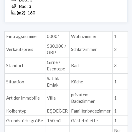
Bad: 3
(m2): 160
Eintragsnummer
00001
Wohnzimmer
1
530,000 /
Verkaufspreis
Schlafzimmer
3
GBP
Girne /
Standort
Bad
3
Esentepe
Satılık
Situation
Küche
1
Emlak
privatem
Art der Immobilie
Villa
1
Badezimmer
Kolbentyp
EŞDEĞER
Familienbadezimmer
1
Grundstücksgröße
160 m2
Gästetoilette
1
Nur