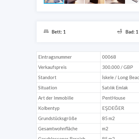
Bett: 1
Bad: 1
Eintragsnummer
00068
Verkaufspreis
300.000 / GBP
Standort
İskele / Long Bea
Situation
Satılık Emlak
Art der Immobilie
PentHouse
Kolbentyp
EŞDEĞER
Grundstücksgröße
85 m2
Gesamtwohnfläche
m2
Geschlossener Bereich
85 m2