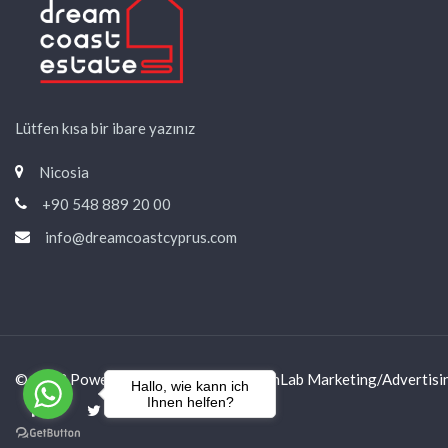
Lütfen kısa bir ibare yazınız
Nicosia
+90 548 889 20 00
info@dreamcoastcyprus.com
© 2023 Powered & Designed by
DesignLab Marketing/Advertisi
Hallo, wie kann ich
Ihnen helfen?