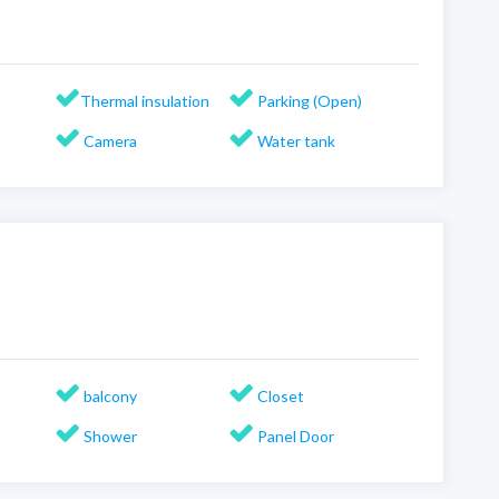
Thermal insulation
Parking (Open)
Camera
Water tank
balcony
Closet
Shower
Panel Door